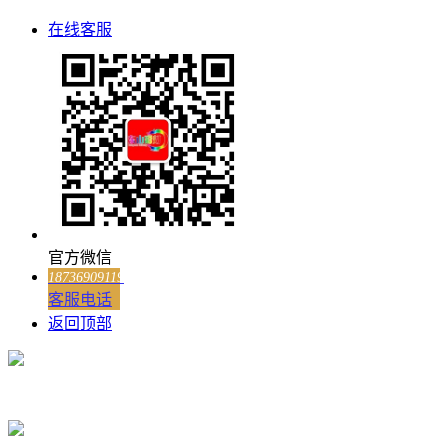
在线客服
官方微信
18736909119
客服电话
返回顶部
18736909119