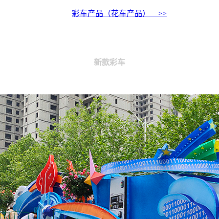
彩车产品（花车产品） >>
新款彩车