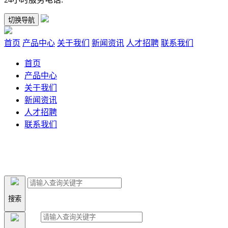
18736909119
切换导航
首页
产品中心
关于我们
新闻资讯
人才招聘
联系我们
首页
产品中心
关于我们
新闻资讯
人才招聘
联系我们
全部案例
搜索