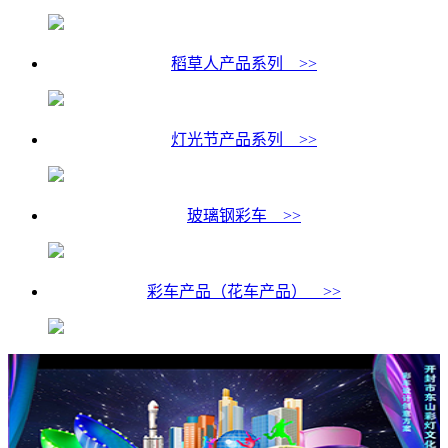
稻草人产品系列 >>
灯光节产品系列 >>
玻璃钢彩车 >>
彩车产品（花车产品） >>