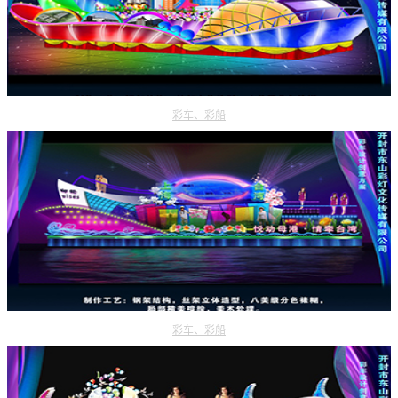
彩车、彩船
彩车、彩船