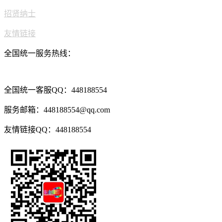
招贤纳士
友情链接
全国统一服务热线：
18736909119
全国统一客服QQ：448188554
服务邮箱：448188554@qq.com
友情链接QQ：448188554