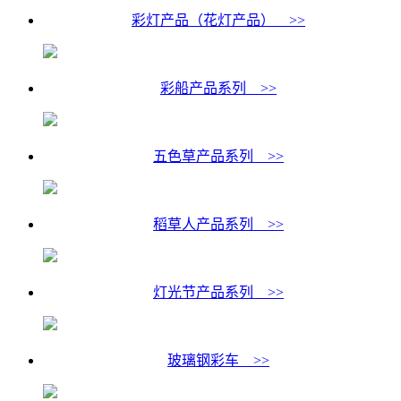
彩灯产品（花灯产品） >>
彩船产品系列 >>
五色草产品系列 >>
稻草人产品系列 >>
灯光节产品系列 >>
玻璃钢彩车 >>