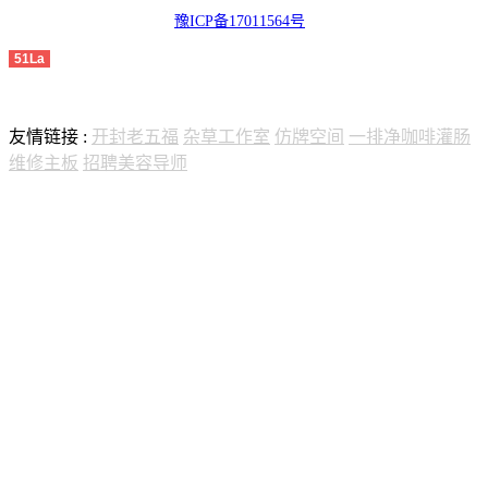
豫ICP备17011564号
51La
友情链接 :
开封老五福
杂草工作室
仿牌空间
一排净咖啡灌肠
维修主板
招聘美容导师