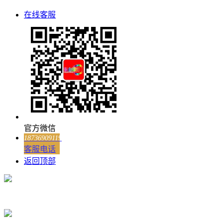
在线客服
官方微信
18736909119
客服电话
返回顶部
18736909119