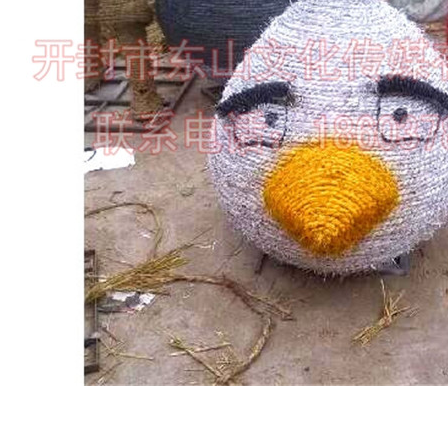
上一篇：
稻草人
下一篇：
稻草人