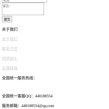
提交
关于我们
关于我们
联系方式
招贤纳士
友情链接
全国统一服务热线：
18736909119
全国统一客服QQ：448188554
服务邮箱：448188554@qq.com