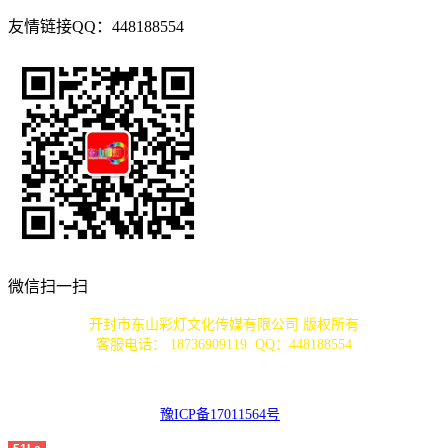
友情链接QQ：448188554
微信扫一扫
开封市东山彩灯文化传媒有限公司 版权所有
客服电话： 18736909119 QQ：448188554
豫ICP备17011564号