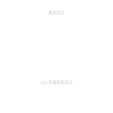
最新彩灯
2027年最新款彩灯