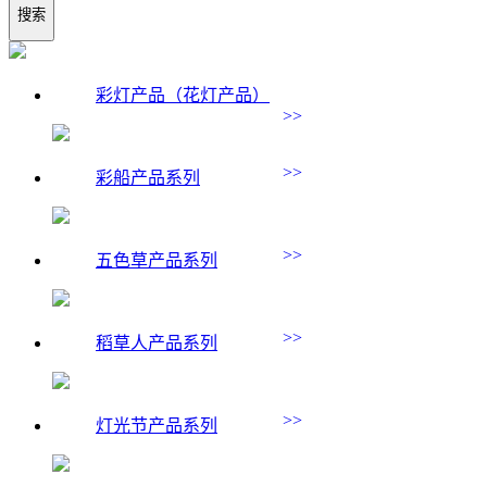
搜索
彩灯产品（花灯产品）
>>
>>
彩船产品系列
>>
五色草产品系列
>>
稻草人产品系列
>>
灯光节产品系列