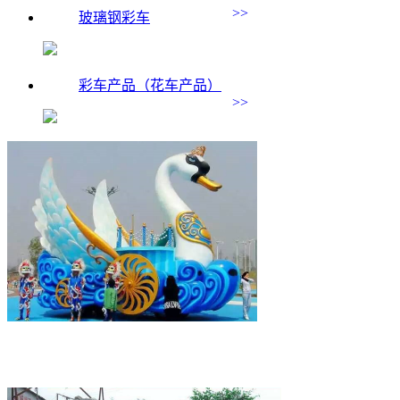
>>
玻璃钢彩车
彩车产品（花车产品）
>>