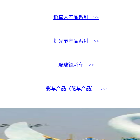
稻草人产品系列 >>
灯光节产品系列 >>
玻璃钢彩车 >>
彩车产品（花车产品） >>