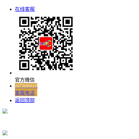
在线客服
官方微信
18736909119
客服电话
返回顶部
18736909119