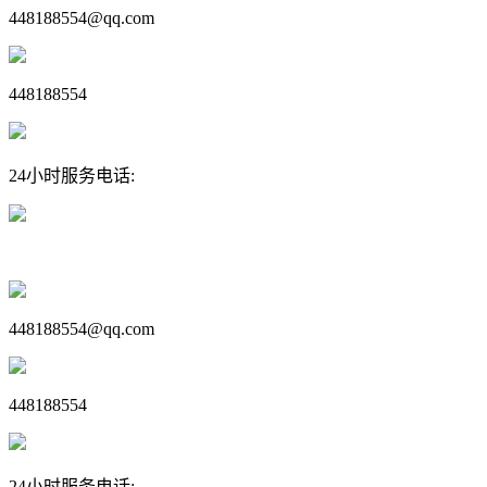
448188554@qq.com
448188554
24小时服务电话:
18736909119
18736909119
448188554@qq.com
448188554
24小时服务电话: