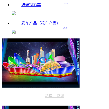
>>
玻璃钢彩车
彩车产品（花车产品）
>>
彩车、彩船