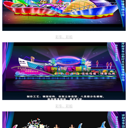
彩车、彩船
彩车、彩船