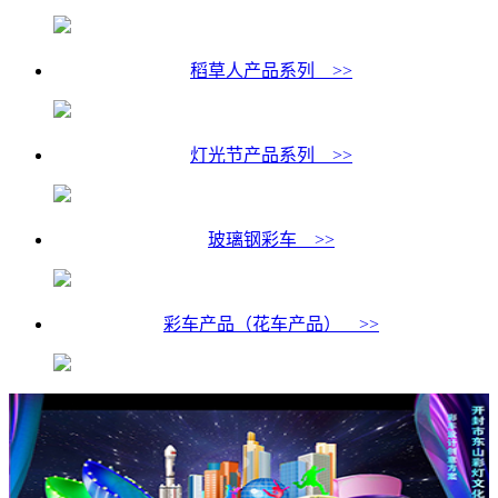
稻草人产品系列 >>
灯光节产品系列 >>
玻璃钢彩车 >>
彩车产品（花车产品） >>