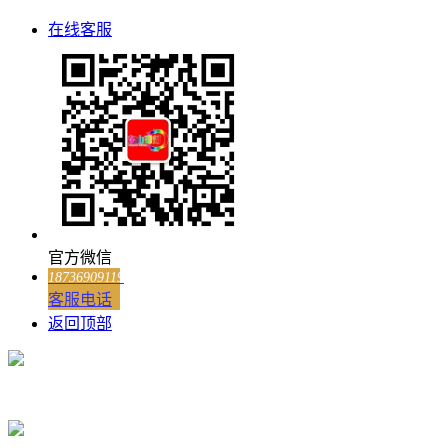
在线客服
官方微信
18736909119
客服电话
返回顶部
18736909119