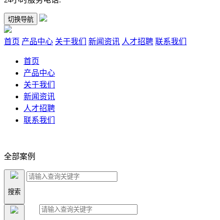
18736909119
切换导航
首页
产品中心
关于我们
新闻资讯
人才招聘
联系我们
首页
产品中心
关于我们
新闻资讯
人才招聘
联系我们
全部案例
搜索